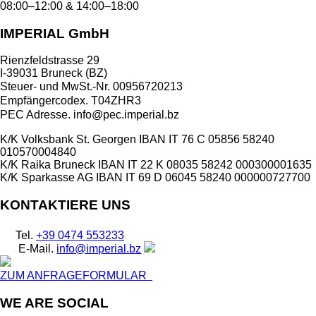
08:00–12:00 & 14:00–18:00
IMPERIAL GmbH
Rienzfeldstrasse 29
I-39031 Bruneck (BZ)
Steuer- und MwSt.-Nr. 00956720213
Empfängercodex. T04ZHR3
PEC Adresse. info@pec.imperial.bz
K/K Volksbank St. Georgen
IBAN IT 76 C 05856 58240
010570004840
K/K Raika Bruneck
IBAN IT 22 K 08035 58242 000300001635
K/K Sparkasse AG
IBAN IT 69 D 06045 58240 000000727700
KONTAKTIERE UNS
Tel.
+39 0474 553233
E-Mail.
info@imperial.bz
ZUM ANFRAGEFORMULAR
WE ARE SOCIAL