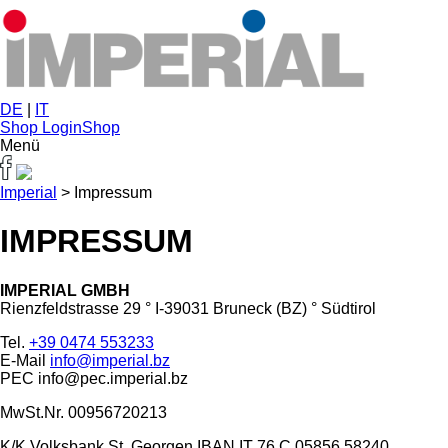
DE
|
IT
Shop Login
Shop
Menü
Imperial
>
Impressum
IMPRESSUM
IMPERIAL GMBH
Rienzfeldstrasse 29 ° I-39031 Bruneck (BZ) ° Südtirol
Tel.
+39 0474 553233
E-Mail
info@imperial.bz
PEC info@pec.imperial.bz
MwSt.Nr. 00956720213
K/K Volksbank St. Georgen
IBAN IT 76 C 05856 58240