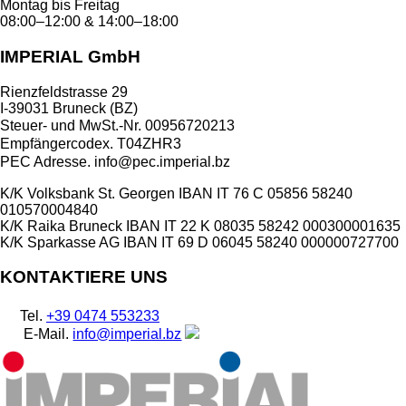
Montag bis Freitag
08:00–12:00 & 14:00–18:00
IMPERIAL GmbH
Rienzfeldstrasse 29
I-39031 Bruneck (BZ)
Steuer- und MwSt.-Nr. 00956720213
Empfängercodex. T04ZHR3
PEC Adresse. info@pec.imperial.bz
K/K Volksbank St. Georgen
IBAN IT 76 C 05856 58240
010570004840
K/K Raika Bruneck
IBAN IT 22 K 08035 58242 000300001635
K/K Sparkasse AG
IBAN IT 69 D 06045 58240 000000727700
KONTAKTIERE UNS
Tel.
+39 0474 553233
E-Mail.
info@imperial.bz