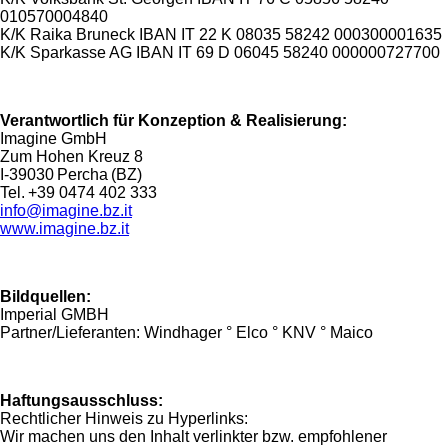
010570004840
K/K Raika Bruneck
IBAN IT 22 K 08035 58242 000300001635
K/K Sparkasse AG
IBAN IT 69 D 06045 58240 000000727700
Verantwortlich für Konzeption & Realisierung:
Imagine GmbH
Zum Hohen Kreuz 8
I-39030 Percha (BZ)
Tel. +39 0474 402 333
info@imagine.bz.it
www.imagine.bz.it
Bildquellen:
Imperial GMBH
Partner/Lieferanten: Windhager ° Elco ° KNV ° Maico
Haftungsausschluss:
Rechtlicher Hinweis zu Hyperlinks:
Wir machen uns den Inhalt verlinkter bzw. empfohlener